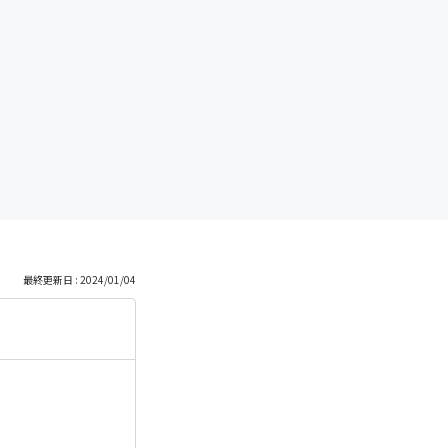
も
っ
と
見
る
最終更新日 : 2024/01/04