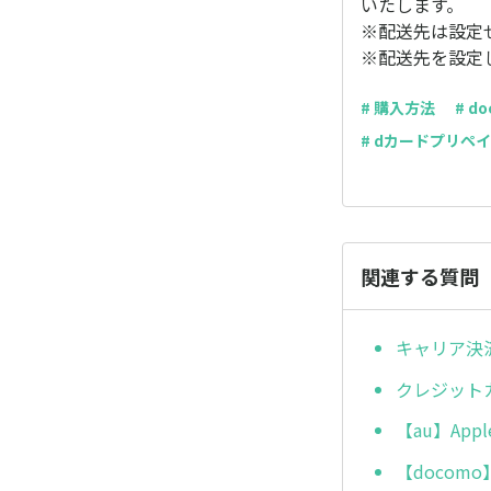
いたします。
※配送先は設定
※配送先を設定
# 購入方法
# d
# dカードプリペ
関連する質問
キャリア決
クレジット
【au】Ap
【docom